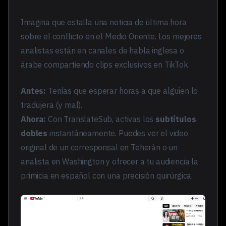
Imagina que estalla una noticia de última hora
sobre el conflicto en el Medio Oriente. Los mejores
analistas están en canales de habla inglesa o
árabe compartiendo clips exclusivos en TikTok.
Antes:
Tenías que esperar horas a que alguien lo
tradujera (y mal).
Ahora:
Con TranslateSub, activas los
subtítulos
dobles
instantáneamente. Puedes ver el video
original de un corresponsal en Teherán o un
analista en Washington y ofrecer a tu audiencia la
primicia en español con una precisión quirúrgica.