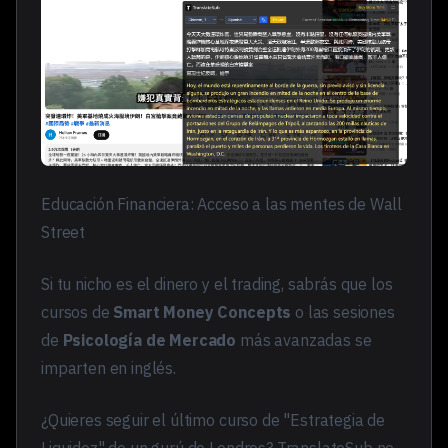
Educación Financiera: Acceso a las mentes de Wall
Street
Si tu nicho es el dinero y el trading, sabrás que los
cursos de
Smart Money Concepts
o las sesiones
de
Psicología de Mercado
más avanzadas se
imparten en inglés.
¿Quieres seguir el último curso de "Estrategia de
Liquidez" de un gurú de Londres? TranslateSub no