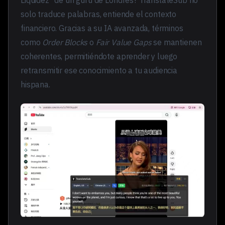
solo traduce palabras, entiende el contexto
financiero. Gracias a su IA avanzada, términos
como
Order Blocks
o
Fair Value Gaps
se mantienen
coherentes, permitiéndote aprender y luego
retransmitir ese conocimiento a tu audiencia
hispana.