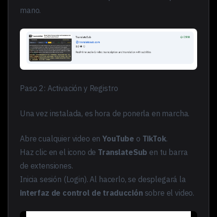
mano.
Paso 2: Activación y Registro
Una vez instalada, es hora de ponerla en marcha.
Abre cualquier video en
YouTube
o
TikTok
.
Haz clic en el icono de
TranslateSub
en tu barra
de extensiones.
Inicia sesión (Login). Al hacerlo, se desplegará la
interfaz de control de traducción
sobre el video.