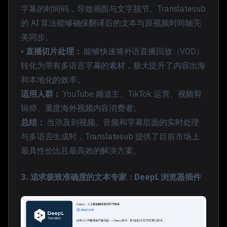
字幕的时间码，导致画面与文字脱节。Translatesub
的 AI 算法能够确保翻译后的文本与原视频时间轴完
美同步。
•
直播切片处理：
能够快速将外语直播回放（VOD）
转化为带有多语言字幕的素材，极大提升了内容出海
和本地化的效率。
适用人群：
YouTube 频道主、TikTok 运营、视频剪
辑师、重度海外视频内容消费者。
总结：
当涉及到视频、音频和字幕层面的实时处理
与多语言生成时，Translatesub 提供了目前市场上
最具性价比且最高效的解决方案。
3. 追求极致准确度的文本专家：DeepL 浏览器插件