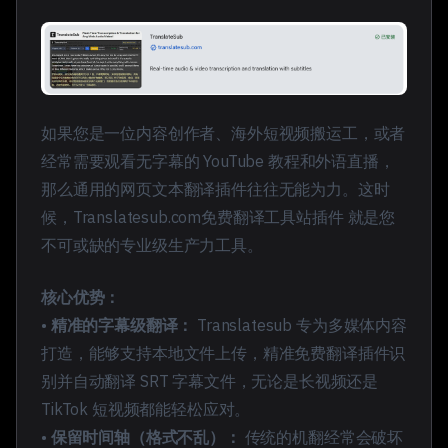
如果您是一位内容创作者、海外短视频搬运工，或者
经常需要观看无字幕的 YouTube 教程和外语直播，
那么通用的网页文本翻译插件往往无能为力。这时
候，
Translatesub.com免费翻译工具站插件
就是您
不可或缺的专业级生产力工具。
核心优势：
•
精准的字幕级翻译：
Translatesub 专为多媒体内容
打造，能够支持本地文件上传，
精准免费翻译插件识
别并自动翻译 SRT 字幕文件
，无论是长视频还是
TikTok 短视频都能轻松应对。
•
保留时间轴（格式不乱）：
传统的机翻经常会破坏