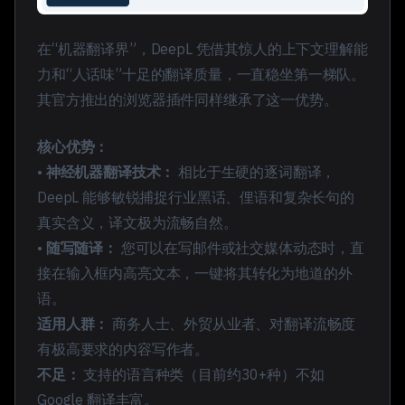
在“机器翻译界”，DeepL 凭借其惊人的上下文理解能
力和“人话味”十足的翻译质量，一直稳坐第一梯队。
其官方推出的浏览器插件同样继承了这一优势。
核心优势：
•
神经机器翻译技术：
相比于生硬的逐词翻译，
DeepL 能够敏锐捕捉行业黑话、俚语和复杂长句的
真实含义，译文极为流畅自然。
•
随写随译：
您可以在写邮件或社交媒体动态时，直
接在输入框内高亮文本，一键将其转化为地道的外
语。
适用人群：
商务人士、外贸从业者、对翻译流畅度
有极高要求的内容写作者。
不足：
支持的语言种类（目前约30+种）不如
Google 翻译丰富。